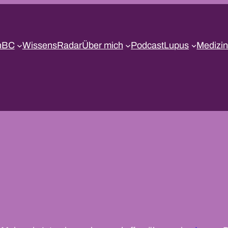
nBC
WissensRadar
Über mich
Podcast
Lupus
Medizin