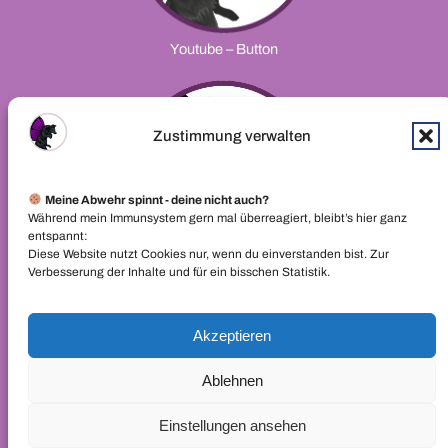
Youtube – Button
Zustimmung verwalten
Meine Abwehr spinnt - deine nicht auch?
Während mein Immunsystem gern mal überreagiert, bleibt’s hier ganz
entspannt:
Diese Website nutzt Cookies nur, wenn du einverstanden bist. Zur
Verbesserung der Inhalte und für ein bisschen Statistik.
Tik Tok- Button
© 2026 LupusDiary.de
Akzeptieren
Ablehnen
Alle Inhalte sind urheberrechtlich geschützt. Keine Verwendung oder
Veränderung ohne vorherige schriftliche Genehmigung.
Einstellungen ansehen