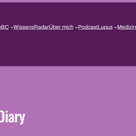
nBC
WissensRadar
Über mich
Podcast
Lupus
Medizin
Diary