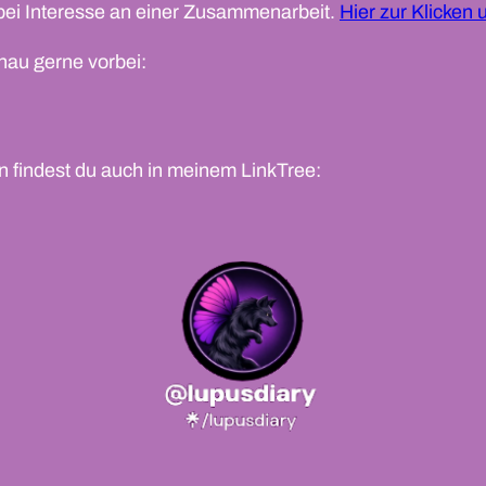
ei Interesse an einer Zusammenarbeit.
Hier zur Klicken 
hau gerne vorbei:
n findest du auch in meinem LinkTree: