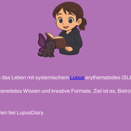
 in das Leben mit systemischem
Lupus
erythematodes (SL
bereitetes Wissen und kreative Formate. Ziel ist es, Betr
mmen bei LupusDiary.