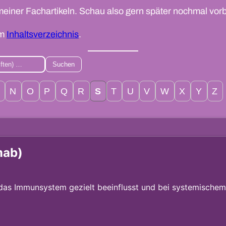
meiner Fachartikeln. Schau also gern später nochmal vorb
im
Inhaltsverzeichnis
.
Suchen
N
O
P
Q
R
S
T
U
V
W
X
Y
Z