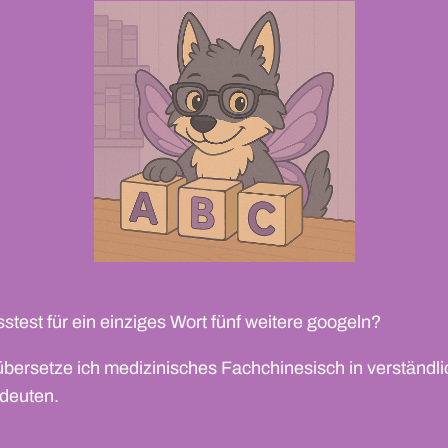
stest für ein einziges Wort fünf weitere googeln?
 übersetze ich medizinisches Fachchinesisch in verständli
deuten.