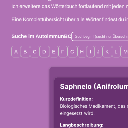
Ich erweitere das Wörterbuch fortlaufend mit jeden 
Eine Komplettübersicht über alle Wörter findest du 
Suche im AutoimmunBC
A
B
C
D
E
F
G
H
I
J
K
L
M