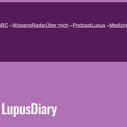
nBC
WissensRadar
Über mich
Podcast
Lupus
Medizin
LupusDiary