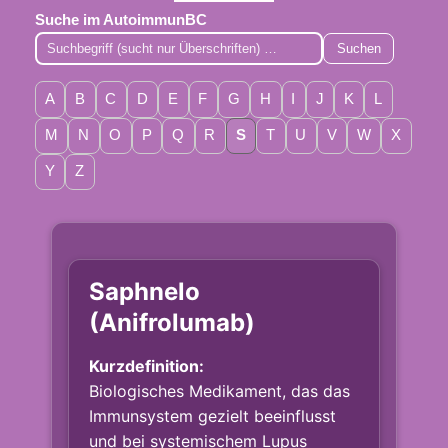
Suche im AutoimmunBC
Suchen
A
B
C
D
E
F
G
H
I
J
K
L
M
N
O
P
Q
R
S
T
U
V
W
X
Y
Z