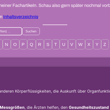
meiner Fachartikeln. Schau also gern später nochmal vorb
im
Inhaltsverzeichnis
.
Suchen
M
N
O
P
Q
R
S
T
U
V
W
X
Y
Z