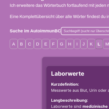
Ich erweitere das Wörterbuch fortlaufend mit jeden 
Eine Komplettübersicht über alle Wörter findest du 
Suche im AutoimmunBC
A
B
C
D
E
F
G
H
I
J
K
L