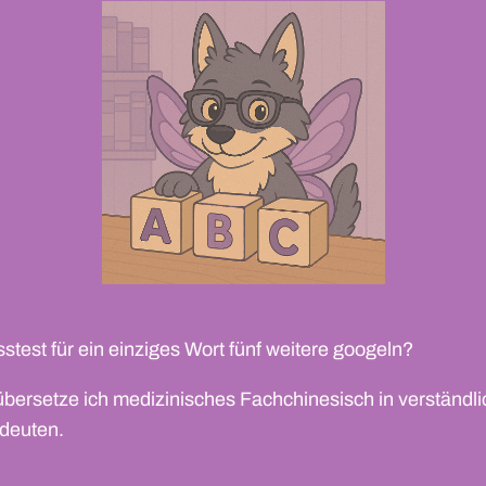
stest für ein einziges Wort fünf weitere googeln?
 übersetze ich medizinisches Fachchinesisch in verständli
deuten.