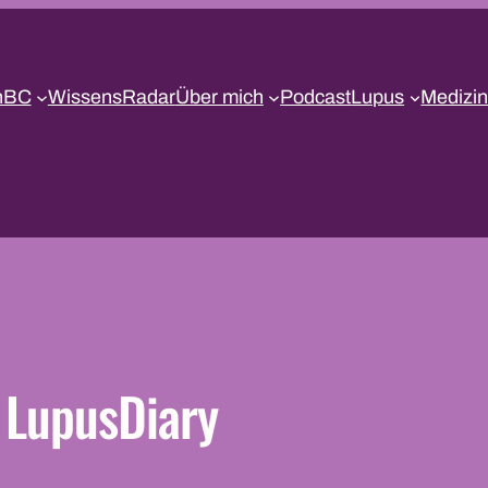
nBC
WissensRadar
Über mich
Podcast
Lupus
Medizin
LupusDiary