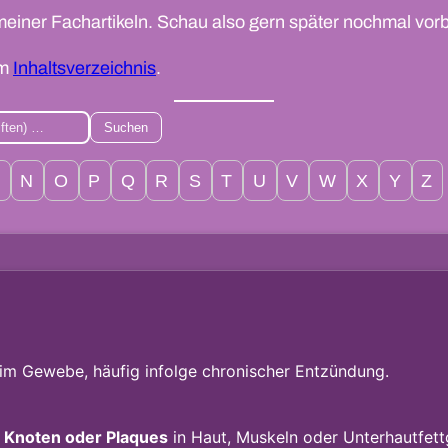
meiner Fachartikeln. Schau also gern später nochmal vorb
im
Inhaltsverzeichnis
.
Suchen
M
N
O
P
Q
R
S
T
U
V
W
X
Y
Z