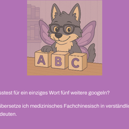
stest für ein einziges Wort fünf weitere googeln?
 übersetze ich medizinisches Fachchinesisch in verständli
deuten.