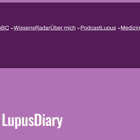
nBC
WissensRadar
Über mich
Podcast
Lupus
Medizin
LupusDiary