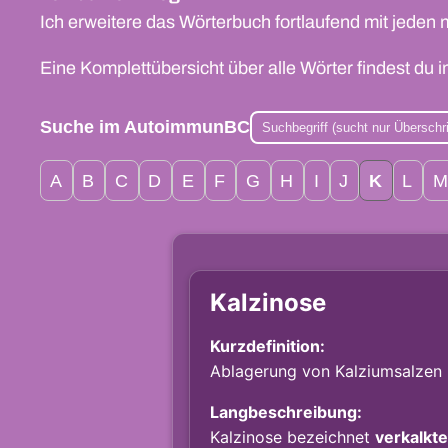
Ich erweitere das Wörterbuch fortlaufend mit jeden 
Eine Komplettübersicht über alle Wörter findest du 
Suche im AutoimmunBC
A
B
C
D
E
F
G
H
I
J
K
L