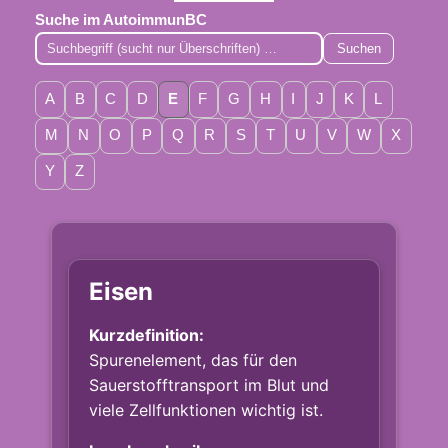
Suche im AutoimmunBC
Suchen
A
B
C
D
E
F
G
H
I
J
K
L
M
N
O
P
Q
R
S
T
U
V
W
X
Y
Z